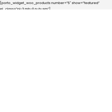
[porto_widget_woo_products number=”5″ show=”featured”
el_class=”pl-3 mb-0 p-b-sm”]